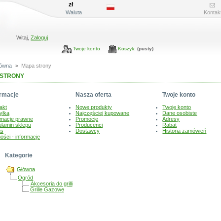
zł
Waluta
Kontak
Witaj,
Zaloguj
Twoje konto
Koszyk:
(pusty)
łówna
>
Mapa strony
 STRONY
ormacje
Nasza oferta
Twoje konto
akt
Nowe produkty
Twoje konto
yłka
Najczęściej kupowane
Dane osobiste
rmacje prawne
Promocje
Adresy
lamin sklepu
Producenci
Rabat
as
Dostawcy
Historia zamówień
ności - informacje
Kategorie
Główna
Ogród
Akcesoria do grilli
Grille Gazowe