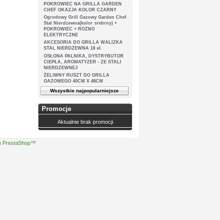
POKROWIEC NA GRILLA GARDEN
CHEF OKAZJA KOLOR CZARNY
Ogrodowy Grill Gazowy Garden Chef
Stal Nierdzewna(kolor srebrny) +
POKROWIEC + ROŻNO
ELEKTRYCZNE
AKCESORIA DO GRILLA WALIZKA
STAL NIERDZEWNA 18 el.
OSŁONA PALNIKA, DYSTRYBUTOR
CIEPŁA, AROMATYZER - ZE STALI
NIERDZEWNEJ
ŻELIWNY RUSZT DO GRILLA
GAZOWEGO 40CM X 48CM
Wszystkie najpopularniejsze
Promocje
Aktualnie brak promocji
u
PrestaShop
™