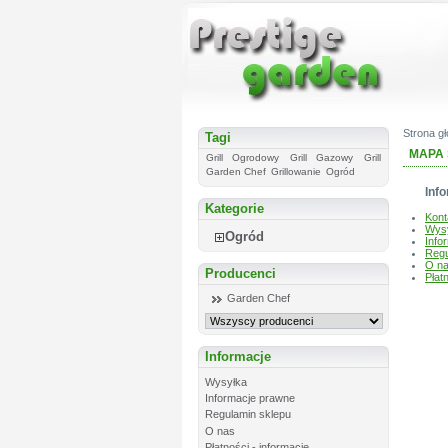
Strona g
Tagi
MAPA
Grill Ogrodowy
Grill Gazowy
Grill
Garden Chef
Grillowanie
Ogród
Inf
Kategorie
Kont
Wys
Ogród
Info
Regu
O n
Producenci
Płat
Garden Chef
Informacje
Wysyłka
Informacje prawne
Regulamin sklepu
O nas
Płatności - informacje