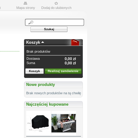
t
Mapa strony
Dodaj do ulubionych
Koszyk
Brak produktów
Dostawa
0,00 zł
Suma
0,00 zł
Koszyk
Realizuj zamówienie
Nowe produkty
Brak nowych produktów na tą chwilę
Najczęściej kupowane