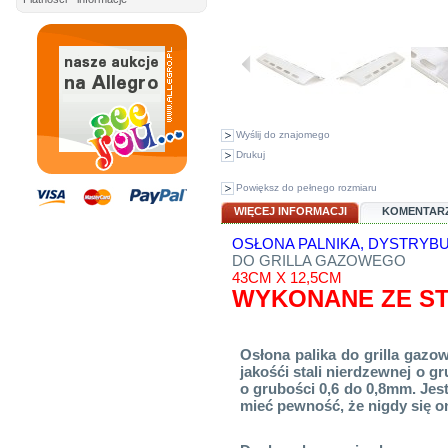
Wyślij do znajomego
Drukuj
Powiększ do pełnego rozmiaru
WIĘCEJ INFORMACJI
KOMENTARZ
OSŁONA PALNIKA, DYSTRYB
DO GRILLA GAZOWEGO
43CM X 12,5CM
WYKONANE ZE ST
Osłona palika do grilla gaz
jakośći stali nierdzewnej o g
o grubości 0,6 do 0,8mm. Jes
mieć pewność, że nigdy się on