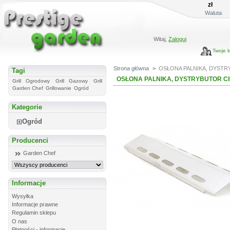
zł
Waluta
Witaj,
Zaloguj
Twoje 
Strona główna
>
OSŁONA PALNIKA, DYSTR
Tagi
OSŁONA PALNIKA, DYSTRYBUTOR CI
Grill Ogrodowy
Grill Gazowy
Grill
Garden Chef
Grillowanie
Ogród
Kategorie
Ogród
Producenci
Garden Chef
Informacje
Wysyłka
Informacje prawne
Regulamin sklepu
O nas
Płatności - informacje