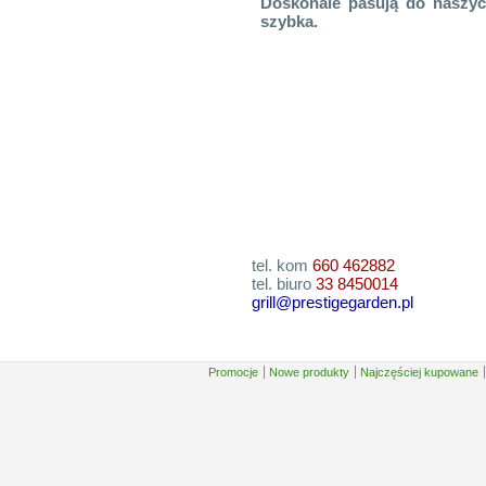
Doskonale pasują do naszych 
szybka.
tel. kom
660 462882
tel. biuro
33 8450014
grill@prestigegarden.pl
Promocje
Nowe produkty
Najczęściej kupowane